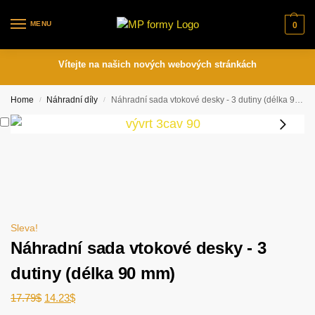
MENU
0
Vítejte na našich nových webových stránkách
Home
Náhradní díly
Náhradní sada vtokové desky - 3 dutiny (délka 90 mm)
/
/
Sleva!
Náhradní sada vtokové desky - 3
dutiny (délka 90 mm)
17.79
$
14.23
$