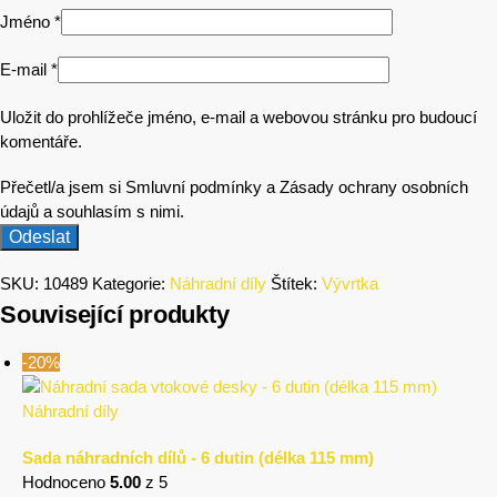
Jméno
*
E-mail
*
Uložit do prohlížeče jméno, e-mail a webovou stránku pro budoucí
komentáře.
Přečetl/a jsem si Smluvní podmínky a Zásady ochrany osobních
údajů a souhlasím s nimi.
SKU:
10489
Kategorie:
Náhradní díly
Štítek:
Vývrtka
Související produkty
-20%
Náhradní díly
Sada náhradních dílů - 6 dutin (délka 115 mm)
Hodnoceno
5.00
z 5