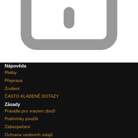
Nápověda
Platby
Přeprava
Zrušení
ČASTO KLADENÉ DOTAZY
Zásady
Pravidla pro vracení zboží
Podmínky použití
Zabezpečení
Ochrana osobních údajů