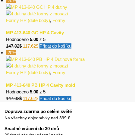
-20%
Formy HP (duté body)
,
Formy
MP 413-640 GC HP 4 Cavity
Hodnoceno
5.00
z 5
147.02
$
117.62
$
Přidat do košíku
-20%
Formy HP (duté body)
,
Formy
MP 413-640 PB HP 4 Cavity mold
Hodnoceno
5.00
z 5
147.02
$
117.62
$
Přidat do košíku
Doprava zdarma po celém světě
Na všechny objednávky nad 399 €
Snadné vrácení do 30 dnů
30denní záruka vrácení peněz