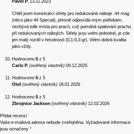
Pavol P.
13.11.2023
Chtěl jsem konstrukci střely pro redukované náboje .44 mag
(něco jako 44 Special), přesně odpovídá mým potřebám,
nezbývá tolik místa pro prach, což pomáhá spalování prachu
při redukovaných nábojích. Střely jsou velmi jednotné, je zde
jen malý rozdíl v hmotnosti (0,1-0,3 gr). Velmi dobrá kvalita
jako vždy.
Hodnoceno
5
z 5
Carlo P.
(ověřený vlastník)
09.12.2025
Hodnoceno
5
z 5
Olof
(ověřený vlastník)
18.01.2026
Hodnoceno
5
z 5
Zbrojnice Jackson
(ověřený vlastník)
12.02.2026
Přidat recenzi
Vaše e-mailová adresa nebude zveřejněna.
Vyžadované informace
jsou označeny
*