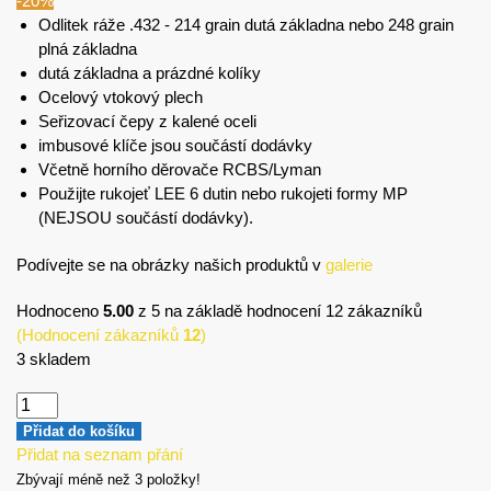
-20%
Odlitek ráže .432 - 214 grain dutá základna nebo 248 grain
plná základna
dutá základna a prázdné kolíky
Ocelový vtokový plech
Seřizovací čepy z kalené oceli
imbusové klíče jsou součástí dodávky
Včetně horního děrovače RCBS/Lyman
Použijte rukojeť LEE 6 dutin nebo rukojeti formy MP
(NEJSOU součástí dodávky).
Podívejte se na obrázky našich produktů v
galerie
Hodnoceno
5.00
z 5 na základě hodnocení
12
zákazníků
(Hodnocení zákazníků
12
)
3 skladem
Přidat do košíku
Přidat na seznam přání
Zbývají méně než 3 položky!