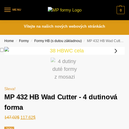
MENU
0
Vítejte na našich nových webových stránkách
Home
Formy
Formy HB (s dutou základnou)
MP 432 HB Wad Cutter - 4 dutinová forma
/
/
/
Sleva!
MP 432 HB Wad Cutter - 4 dutinová
forma
147.02
$
117.62
$