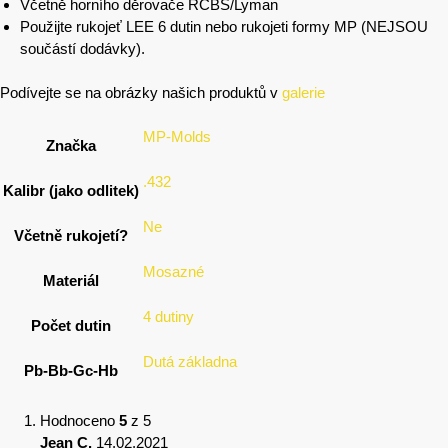
Včetně horního děrovače RCBS/Lyman
Použijte rukojeť LEE 6 dutin nebo rukojeti formy MP (NEJSOU
součástí dodávky).
Podívejte se na obrázky našich produktů v
galerie
MP-Molds
Značka
.432
Kalibr (jako odlitek)
Ne
Včetně rukojetí?
Mosazné
Materiál
4 dutiny
Počet dutin
Dutá základna
Pb-Bb-Gc-Hb
Hodnoceno
5
z 5
Jean C.
14.02.2021