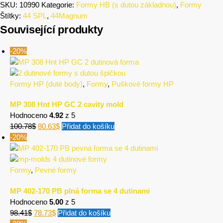
SKU:
10990
Kategorie:
Formy HB (s dutou základnou)
,
Formy
Štítky:
44 SPL
,
44Magnum
Související produkty
-20%
Formy HP (duté body)
,
Formy
,
Puškové formy HP
MP 308 Hnt HP GC 2 cavity mold
Hodnoceno
4.92
z 5
100.78
$
80.63
$
Přidat do košíku
-20%
Formy
,
Pevné formy
MP 402-170 PB plná forma se 4 dutinami
Hodnoceno
5.00
z 5
98.41
$
78.73
$
Přidat do košíku