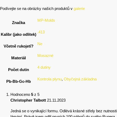
Podívejte se na obrázky našich produktů v
galerie
MP-Molds
Značka
.413
Kalibr (jako odlitek)
Ne
Včetně rukojetí?
Mosazné
Materiál
4 dutiny
Počet dutin
Kontrola plynu
,
Obyčejná základna
Pb-Bb-Gc-Hb
Hodnoceno
5
z 5
Christopher Talbott
21.11.2023
Jedná se o vynikající formu. Odlévá krásné střely bez nutnosti
lámání. Právě jsem odlil prvních 100 nábojů do svého Rugera