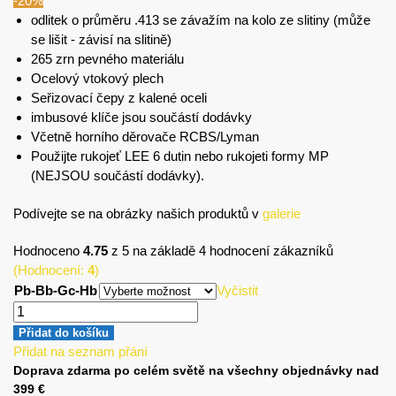
-20%
odlitek o průměru .413 se závažím na kolo ze slitiny (může
se lišit - závisí na slitině)
265 zrn pevného materiálu
Ocelový vtokový plech
Seřizovací čepy z kalené oceli
imbusové klíče jsou součástí dodávky
Včetně horního děrovače RCBS/Lyman
Použijte rukojeť LEE 6 dutin nebo rukojeti formy MP
(NEJSOU součástí dodávky).
Podívejte se na obrázky našich produktů v
galerie
Hodnoceno
4.75
z 5 na základě
4
hodnocení zákazníků
(Hodnocení:
4
)
Pb-Bb-Gc-Hb
Vyčistit
Přidat do košíku
Přidat na seznam přání
Doprava zdarma po celém světě na všechny objednávky nad
399 €