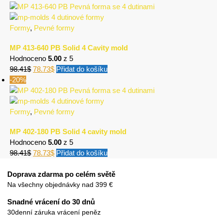
Formy
,
Pevné formy
MP 413-640 PB Solid 4 Cavity mold
Hodnoceno
5.00
z 5
98.41
$
78.73
$
Přidat do košíku
-20%
Formy
,
Pevné formy
MP 402-180 PB Solid 4 cavity mold
Hodnoceno
5.00
z 5
98.41
$
78.73
$
Přidat do košíku
Doprava zdarma po celém světě
Na všechny objednávky nad 399 €
Snadné vrácení do 30 dnů
30denní záruka vrácení peněz