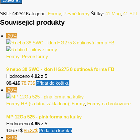
SKU:
44252
Kategorie:
Formy
,
Pevné formy
Štítky:
41 Mag
,
41 SPL
Související produkty
-20%
Formy
,
Pevné formy
9 nebo 38 SWC - klon HG275 8 dutinová forma FB
Hodnoceno
4.92
z 5
98.41
$
78.73
$
Přidat do košíku
-20%
Formy HB (s dutou základnou)
,
Formy
,
Formy na brokovnice
MP 12Ga 525 - plná forma na kulky
Hodnoceno
4.95
z 5
106.71
$
85.37
$
Přidat do košíku
-20%