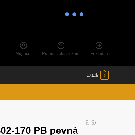
Můj účet
Pomoc zákazníkům
Pokladna
0.00
$
0
02-170 PB pevná