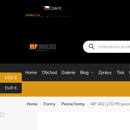
Czech
sales (at) mp-molds.com
Home
Obchod
Galerie
Blog
Zprávy
Tisk
USD $
EUR €
Home
Formy
Pevné formy
MP 402-170 PB pevná
/
/
/