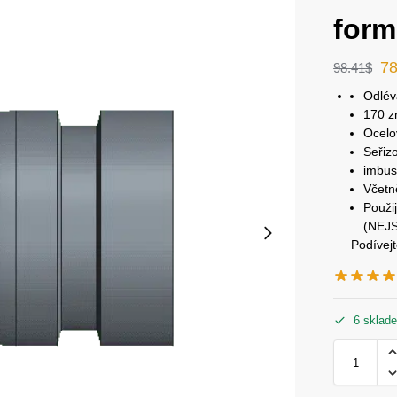
form
78
98.41
$
Odlév
170 z
Ocelo
Seřiz
imbus
Včetn
Použi
(NEJS
Podívej
6 sklad