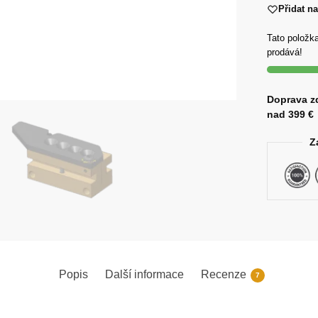
Přidat n
Tato položka
prodává!
Doprava z
nad 399 €
Z
Popis
Další informace
Recenze
7