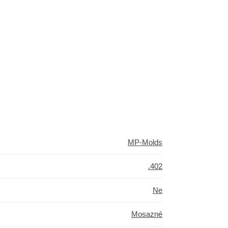
MP-Molds
.402
Ne
Mosazné