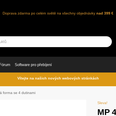
Doprava zdarma po celém světě na všechny objednávky
nad 399 €
Fórum
Software pro přebíjení
Vítejte na našich nových webových stránkách
 forma se 4 dutinami
Sleva!
MP 4