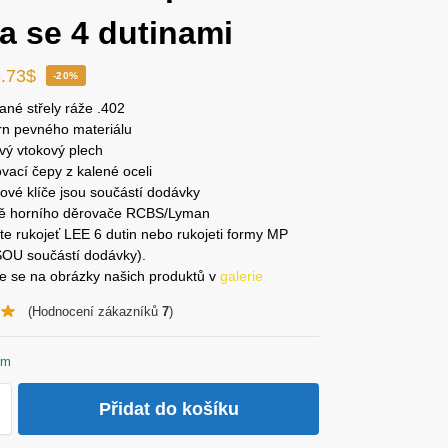
a se 4 dutinami
.73
$
-20%
ané střely ráže .402
rn pevného materiálu
vý vtokový plech
ovací čepy z kalené oceli
ové klíče jsou součástí dodávky
ě horního děrovače RCBS/Lyman
jte rukojeť LEE 6 dutin nebo rukojeti formy MP
OU součástí dodávky).
te se na obrázky našich produktů v
galerie
(Hodnocení zákazníků
7
)
em
Přidat do košíku