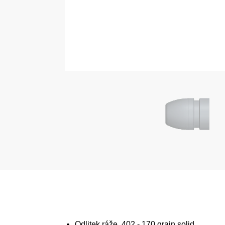
Odlitek ráže .402 - 170 grain solid