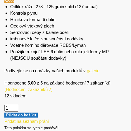
-20%
Odlitek ráže .278 - 125 grain solid (127 actual)
Kontrola plynu
Hliníková forma, 6 dutin
Ocelový vtokový plech
Seřizovací čepy z kalené oceli
imbusové klíče jsou součástí dodávky
Včetně horního děrovače RCBS/Lyman
Použijte rukojeť LEE 6 dutin nebo rukojeti formy MP
(NEJSOU součástí dodávky).
Podívejte se na obrázky našich produktů v
galerie
Hodnoceno
5.00
z 5 na základě hodnocení
7
zákazníků
(Hodnocení zákazníků
7
)
12 skladem
Přidat do košíku
Přidat na seznam přání
Tato položka se rychle prodává!