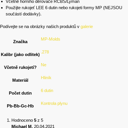
Včetně horního děrovače RCBS/Lyman
Použijte rukojeť LEE 6 dutin nebo rukojeti formy MP (NEJSOU
součástí dodávky).
Podívejte se na obrázky našich produktů v
galerie
MP-Molds
Značka
.278
Kalibr (jako odlitek)
Ne
Včetně rukojetí?
Hliník
Materiál
6 dutin
Počet dutin
Kontrola plynu
Pb-Bb-Gc-Hb
Hodnoceno
5
z 5
Michael M.
20.04.2021