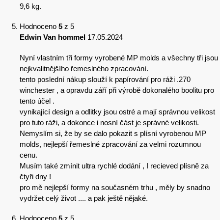
9,6 kg.
Hodnoceno
5
z 5
Edwin Van hommel
17.05.2024
Nyní vlastním tři formy vyrobené MP molds a všechny tři jsou
nejkvalitnějšího řemeslného zpracování.
tento poslední nákup slouží k papírování pro ráži .270
winchester , a opravdu září při výrobě dokonalého boolitu pro
tento účel .
vynikající design a odlitky jsou ostré a mají správnou velikost
pro tuto ráži, a dokonce i nosní část je správné velikosti.
Nemyslím si, že by se dalo pokazit s plísní vyrobenou MP
molds, nejlepší řemeslné zpracování za velmi rozumnou
cenu.
Musím také zmínit ultra rychlé dodání , I recieved plísně za
čtyři dny !
pro mě nejlepší formy na současném trhu , měly by snadno
vydržet celý život .... a pak ještě nějaké.
Hodnoceno
5
z 5