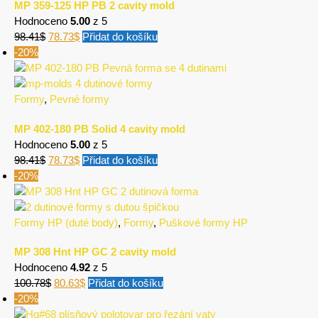
MP 359-125 HP PB 2 cavity mold
Hodnoceno
5.00
z 5
98.41
$
78.73
$
Přidat do košíku
-20%
Formy
,
Pevné formy
MP 402-180 PB Solid 4 cavity mold
Hodnoceno
5.00
z 5
98.41
$
78.73
$
Přidat do košíku
-20%
Formy HP (duté body)
,
Formy
,
Puškové formy HP
MP 308 Hnt HP GC 2 cavity mold
Hodnoceno
4.92
z 5
100.78
$
80.63
$
Přidat do košíku
-20%