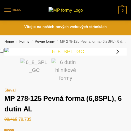
MENU
0
Vítejte na našich nových webových stránkách
Home
Formy
Pevné formy
MP 278-125 Pevná forma (6,8SPL), 6 dutin AL
/
/
/
Sleva!
MP 278-125 Pevná forma (6,8SPL), 6
dutin AL
98.41
$
78.73
$