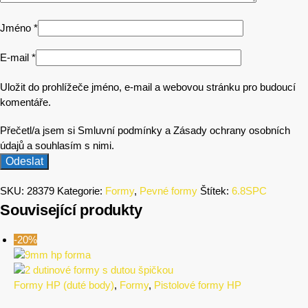
Jméno
*
E-mail
*
Uložit do prohlížeče jméno, e-mail a webovou stránku pro budoucí
komentáře.
Přečetl/a jsem si Smluvní podmínky a Zásady ochrany osobních
údajů a souhlasím s nimi.
SKU:
28379
Kategorie:
Formy
,
Pevné formy
Štítek:
6.8SPC
Související produkty
-20%
Formy HP (duté body)
,
Formy
,
Pistolové formy HP