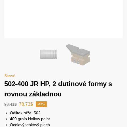
Sleva!
502-400 JR HP, 2 dutinové formy s
rovnou základnou
78.73
$
98.41
$
-20%
Odlitek ráže .502
400 grain Hollow point
Ocelový vtokový plech