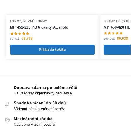
FORMY
,
PEVNÉ FORMY
FORMY HB (S D
MP 452-225 PB 6 cavity AL mold
MP 460-420 HB 
78.73
$
80.63
$
98.41
$
100.78
$
Přidat do košíku
Doprava zdarma po celém světě
Na všechny objednávky nad 399 €
Snadné vrácení do 30 dnů
30denní záruka vrácení peněz
Mezinárodní záruka
Nabízeno v zemi použití