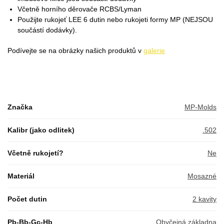
Včetně horního děrovače RCBS/Lyman
Použijte rukojeť LEE 6 dutin nebo rukojeti formy MP (NEJSOU
součástí dodávky).
Podívejte se na obrázky našich produktů v
galerie
Značka
MP-Molds
Kalibr (jako odlitek)
.502
Včetně rukojetí?
Ne
Materiál
Mosazné
Počet dutin
2 kavity
Pb-Bb-Gc-Hb
Obyčejná základna