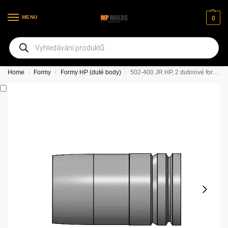
MENU
0
Vítejte na našich nových webových stránkách
Home
Formy
Formy HP (duté body)
502-400 JR HP, 2 dutinové formy s rovnou základnou
/
/
/