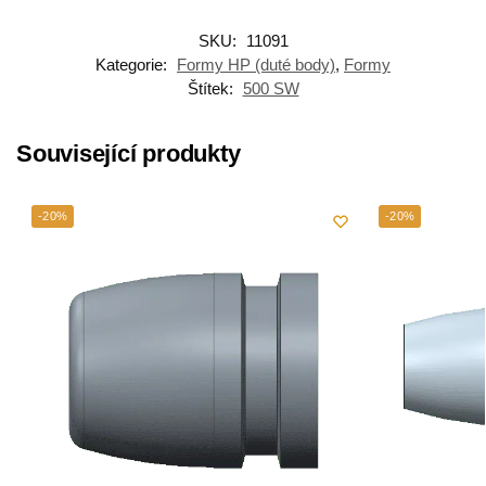
SKU:
11091
Kategorie:
Formy HP (duté body)
,
Formy
Štítek:
500 SW
Související produkty
-20%
-20%