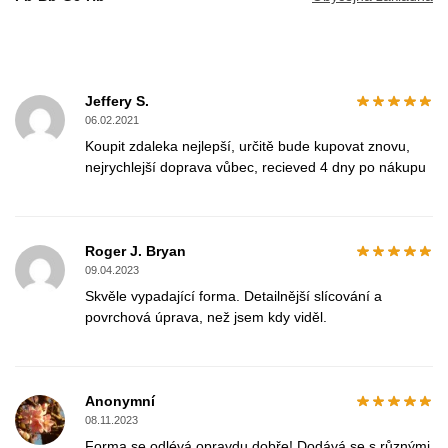
Jeffery S.
06.02.2021
Koupit zdaleka nejlepší, určitě bude kupovat znovu,
nejrychlejší doprava vůbec, recieved 4 dny po nákupu
Roger J. Bryan
09.04.2023
Skvěle vypadající forma. Detailnější slícování a
povrchová úprava, než jsem kdy viděl.
Anonymní
08.11.2023
Forma se odlévá opravdu dobře! Dodává se s různými