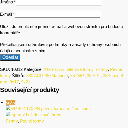
Jméno
*
E-mail
*
Uložit do prohlížeče jméno, e-mail a webovou stránku pro budoucí
komentáře.
Přečetl/a jsem si Smluvní podmínky a Zásady ochrany osobních
údajů a souhlasím s nimi.
SKU:
10912
Kategorie:
Alternativní nátěrové formy
,
Formy
,
Pevné
formy
Štítků:
.380 ACP
,
357Magnum
,
357SIG
,
38 SPL
,
38Super
,
9
mm
,
9x17
,
9x21
Související produkty
-20%
Formy
,
Pevné formy