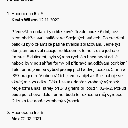
Hodnoceno
5
z 5
Kevin Wilson
12.11.2020
Především dodání bylo bleskové. Trvalo pouze 6 dní, než
jsem obdržel svůj balíček ve Spojených státech. Po otevření
balíčku bylo okamžitě patrné kvalitní zpracování. Ještě týž
den jsem odléval náboje. Vzhledem k tomu, že se jedná o
formu s 8 dutinami, byla výroba rychlá a hned první odlité
náboje byly po zahřátí formy při přípravě na odlévání perfektní.
Tuto formu jsem si vybral pro její profil a dvojí použití, 9 mm a
.357 magnum. V obou rážích jsem nabíjel a střílel náboje se
skvělými výsledky. Děkuji za tak dobře vyrobený výrobek.
Moje forma hází střely při 143 grains při použití 92-6-2. Pokud
budu potřebovat další formu, bude to rozhodně můj výrobce.
Díky za tak dobře vyrobený výrobek.
Hodnoceno
5
z 5
Max
02.02.2021