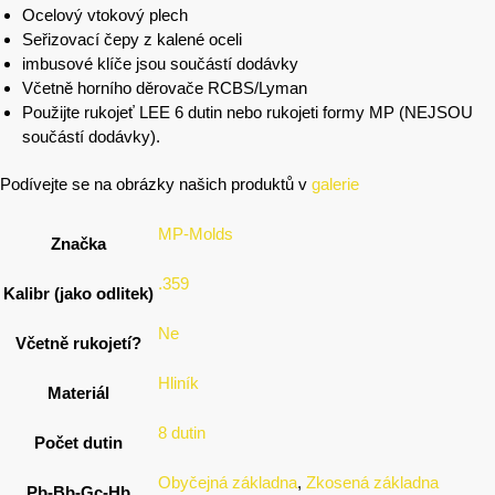
Ocelový vtokový plech
Seřizovací čepy z kalené oceli
imbusové klíče jsou součástí dodávky
Včetně horního děrovače RCBS/Lyman
Použijte rukojeť LEE 6 dutin nebo rukojeti formy MP (NEJSOU
součástí dodávky).
Podívejte se na obrázky našich produktů v
galerie
MP-Molds
Značka
.359
Kalibr (jako odlitek)
Ne
Včetně rukojetí?
Hliník
Materiál
8 dutin
Počet dutin
Obyčejná základna
,
Zkosená základna
Pb-Bb-Gc-Hb