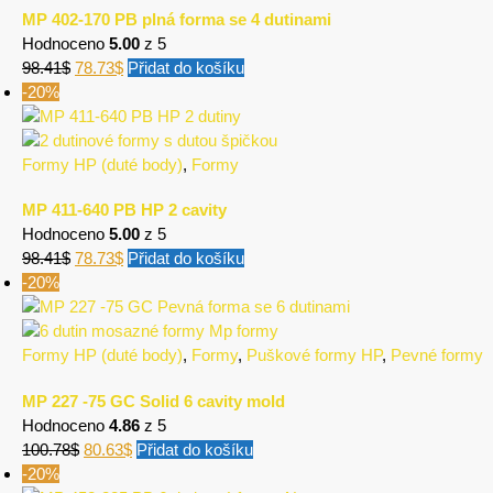
MP 402-170 PB plná forma se 4 dutinami
Hodnoceno
5.00
z 5
98.41
$
78.73
$
Přidat do košíku
-20%
Formy HP (duté body)
,
Formy
MP 411-640 PB HP 2 cavity
Hodnoceno
5.00
z 5
98.41
$
78.73
$
Přidat do košíku
-20%
Formy HP (duté body)
,
Formy
,
Puškové formy HP
,
Pevné formy
MP 227 -75 GC Solid 6 cavity mold
Hodnoceno
4.86
z 5
100.78
$
80.63
$
Přidat do košíku
-20%