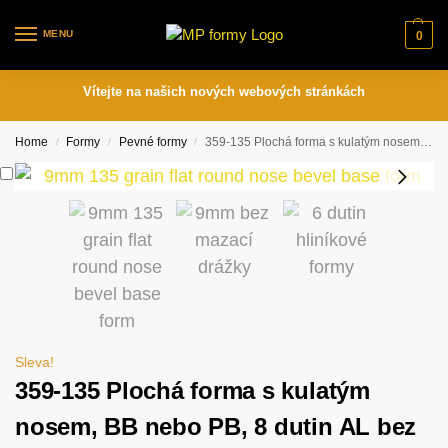
MENU
0
Vítejte na našich nových webových stránkách
Home
Formy
Pevné formy
359-135 Plochá forma s kulatým nosem, BB nebo PB, 8 dutin AL bez mazací drážky
/
/
/
Sleva!
359-135 Plochá forma s kulatým
nosem, BB nebo PB, 8 dutin AL bez