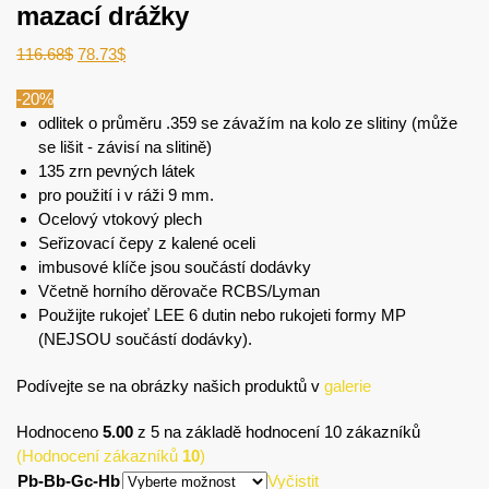
mazací drážky
116.68
$
78.73
$
-20%
odlitek o průměru .359 se závažím na kolo ze slitiny (může
se lišit - závisí na slitině)
135 zrn pevných látek
pro použití i v ráži 9 mm.
Ocelový vtokový plech
Seřizovací čepy z kalené oceli
imbusové klíče jsou součástí dodávky
Včetně horního děrovače RCBS/Lyman
Použijte rukojeť LEE 6 dutin nebo rukojeti formy MP
(NEJSOU součástí dodávky).
Podívejte se na obrázky našich produktů v
galerie
Hodnoceno
5.00
z 5 na základě hodnocení
10
zákazníků
(Hodnocení zákazníků
10
)
Pb-Bb-Gc-Hb
Vyčistit