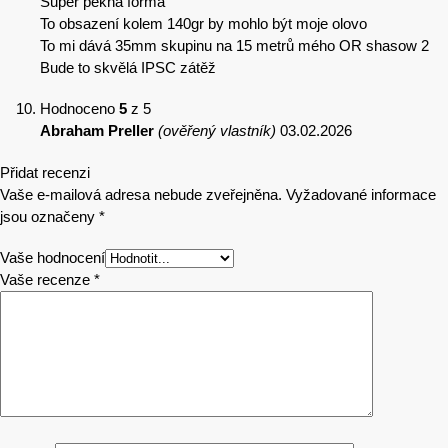
Super pěkná forma
To obsazení kolem 140gr by mohlo být moje olovo
To mi dává 35mm skupinu na 15 metrů mého OR shasow 2
Bude to skvělá IPSC zátěž
Hodnoceno
5
z 5
Abraham Preller
(ověřený vlastník)
03.02.2026
Přidat recenzi
Vaše e-mailová adresa nebude zveřejněna.
Vyžadované informace
jsou označeny
*
Vaše hodnocení
Vaše recenze
*