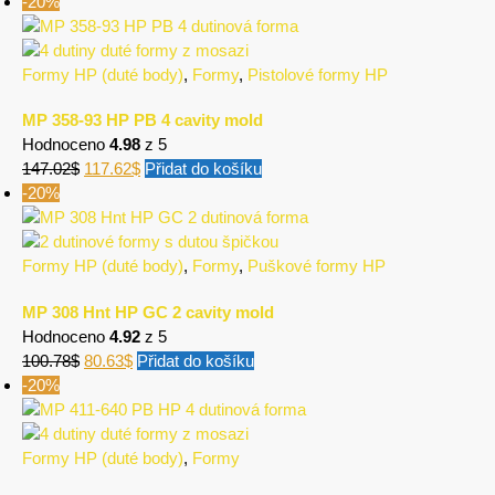
-20%
Formy HP (duté body)
,
Formy
,
Pistolové formy HP
MP 358-93 HP PB 4 cavity mold
Hodnoceno
4.98
z 5
147.02
$
117.62
$
Přidat do košíku
-20%
Formy HP (duté body)
,
Formy
,
Puškové formy HP
MP 308 Hnt HP GC 2 cavity mold
Hodnoceno
4.92
z 5
100.78
$
80.63
$
Přidat do košíku
-20%
Formy HP (duté body)
,
Formy