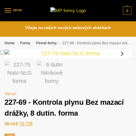
MENU
0
Vítejte na našich nových webových stránkách
Home
Formy
Pevné formy
227-69 - Kontrola plynu Bez mazací drážky, 8 dutin. forma
/
/
/
Sleva!
227-69 - Kontrola plynu Bez mazací
drážky, 8 dutin. forma
98.41
$
78.73
$