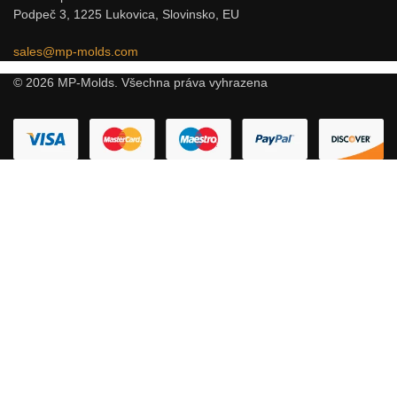
Podpeč 3, 1225 Lukovica, Slovinsko, EU
sales@mp-molds.com
© 2026 MP-Molds. Všechna práva vyhrazena