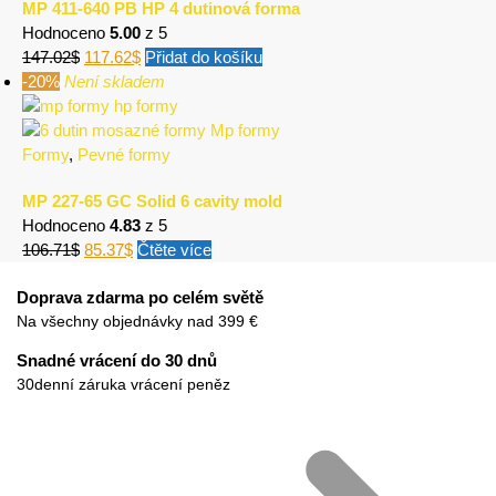
MP 411-640 PB HP 4 dutinová forma
Hodnoceno
5.00
z 5
147.02
$
117.62
$
Přidat do košíku
-20%
Není skladem
Formy
,
Pevné formy
MP 227-65 GC Solid 6 cavity mold
Hodnoceno
4.83
z 5
106.71
$
85.37
$
Čtěte více
Doprava zdarma po celém světě
Na všechny objednávky nad 399 €
Snadné vrácení do 30 dnů
30denní záruka vrácení peněz