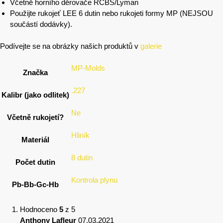
Včetně horního děrovače RCBS/Lyman
Použijte rukojeť LEE 6 dutin nebo rukojeti formy MP (NEJSOU
součástí dodávky).
Podívejte se na obrázky našich produktů v
galerie
MP-Molds
Značka
.227
Kalibr (jako odlitek)
Ne
Včetně rukojetí?
Hliník
Materiál
8 dutin
Počet dutin
Kontrola plynu
Pb-Bb-Gc-Hb
Hodnoceno
5
z 5
Anthony Lafleur
07.03.2021