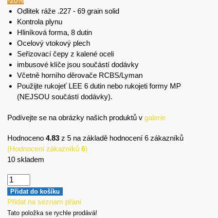
-20%
Odlitek ráže .227 - 69 grain solid
Kontrola plynu
Hliníková forma, 8 dutin
Ocelový vtokový plech
Seřizovací čepy z kalené oceli
imbusové klíče jsou součástí dodávky
Včetně horního děrovače RCBS/Lyman
Použijte rukojeť LEE 6 dutin nebo rukojeti formy MP
(NEJSOU součástí dodávky).
Podívejte se na obrázky našich produktů v
galerie
Hodnoceno
4.83
z 5 na základě hodnocení
6
zákazníků
(Hodnocení zákazníků
6
)
10 skladem
Přidat do košíku
Přidat na seznam přání
Tato položka se rychle prodává!