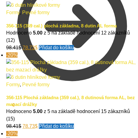
Formy
,
Pevné formy
356-115 (359 cal.) plochá základna, 8 dutin AL forma
Hodnoceno
5.00
z 5 na základě hodnocení
12
zákazníků
(12)
98.41
$
78.73
$
Přidat do košíku
-20%
Formy
,
Pevné formy
356-115 Plochá základna (359 cal.), 8 dutinová forma AL, bez
mazací drážky
0.00
$
0
Hodnoceno
5.00
z 5 na základě hodnocení
15
zákazníků
(15)
98.41
$
78.73
$
Přidat do košíku
-20%