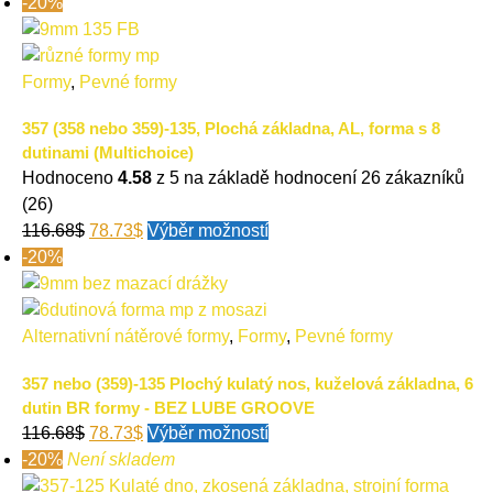
-20%
Formy
,
Pevné formy
357 (358 nebo 359)-135, Plochá základna, AL, forma s 8
dutinami (Multichoice)
Hodnoceno
4.58
z 5 na základě hodnocení
26
zákazníků
(26)
116.68
$
78.73
$
Výběr možností
-20%
Alternativní nátěrové formy
,
Formy
,
Pevné formy
357 nebo (359)-135 Plochý kulatý nos, kuželová základna, 6
dutin BR formy - BEZ LUBE GROOVE
116.68
$
78.73
$
Výběr možností
-20%
Není skladem