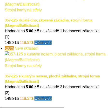
Strojní formy na střely
357-125 Kulaté dno, zkosená základna, strojní forma
(Magma/Ballisticast)
Hodnoceno
5.00
z 5 na základě
1
hodnocení zákazníka
(1)
148.21
$
118.57
$
Čtěte více
-20%
Není skladem
Strojní formy na střely
357-125 s kulatým nosem, plochá základna, strojní forma
(Magma/Ballisticast)
Hodnoceno
5.00
z 5 na základě
2
hodnocení zákazníků
(2)
148.21
$
118.57
$
Čtěte více