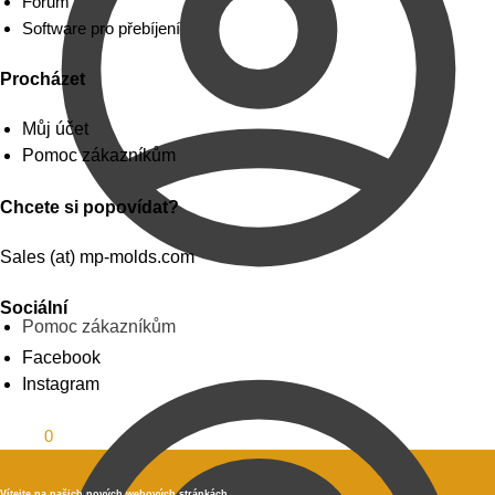
Fórum
Software pro přebíjení
Procházet
Můj účet
Pomoc zákazníkům
Chcete si popovídat?
Sales (at) mp-molds.com
Sociální
Pomoc zákazníkům
Facebook
Instagram
0.00
$
0
Vítejte na našich nových webových stránkách