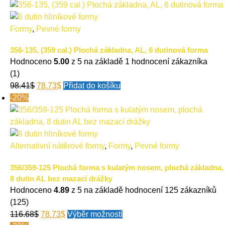
Formy
,
Pevné formy
356-135, (359 cal.) Plochá základna, AL, 6 dutinová forma
Hodnoceno
5.00
z 5 na základě
1
hodnocení zákazníka
(1)
98.41
$
78.73
$
Přidat do košíku
-20%
Alternativní nátěrové formy
,
Formy
,
Pevné formy
356/359-125 Plochá forma s kulatým nosem, plochá základna,
8 dutin AL bez mazací drážky
Hodnoceno
4.89
z 5 na základě hodnocení
125
zákazníků
(125)
116.68
$
78.73
$
Výběr možností