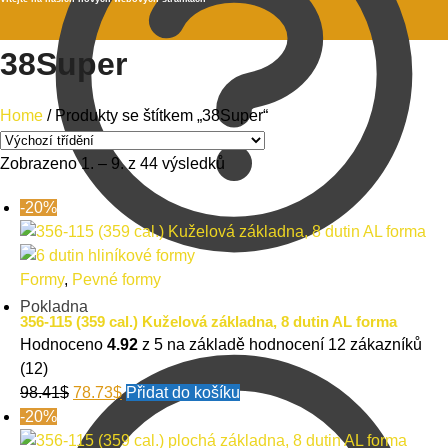
38Super
Home
/
Produkty se štítkem „38Super“
Zobrazeno 1. – 9. z 44 výsledků
-20%
Formy
,
Pevné formy
Pokladna
356-115 (359 cal.) Kuželová základna, 8 dutin AL forma
Hodnoceno
4.92
z 5 na základě hodnocení
12
zákazníků
(12)
98.41
$
78.73
$
Přidat do košíku
-20%