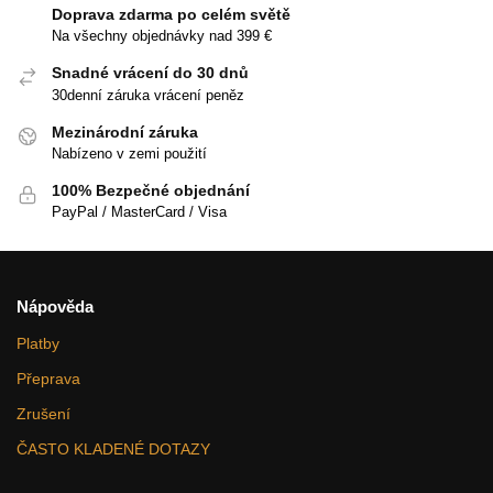
Doprava zdarma po celém světě
Na všechny objednávky nad 399 €
Snadné vrácení do 30 dnů
30denní záruka vrácení peněz
Mezinárodní záruka
Nabízeno v zemi použití
100% Bezpečné objednání
PayPal / MasterCard / Visa
Nápověda
Platby
Přeprava
Zrušení
ČASTO KLADENÉ DOTAZY