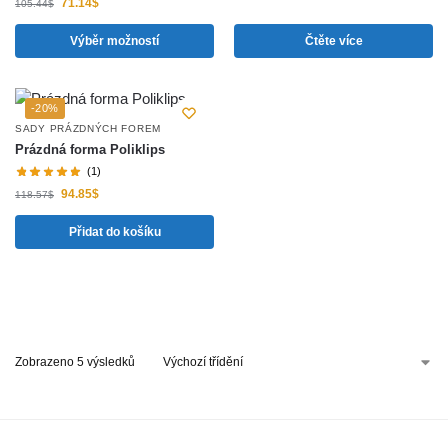
71.14
$
105.44
$
Výběr možností
Čtěte více
-20%
SADY PRÁZDNÝCH FOREM
Prázdná forma Poliklips
(1)
94.85
$
118.57
$
Přidat do košíku
Zobrazeno 5 výsledků