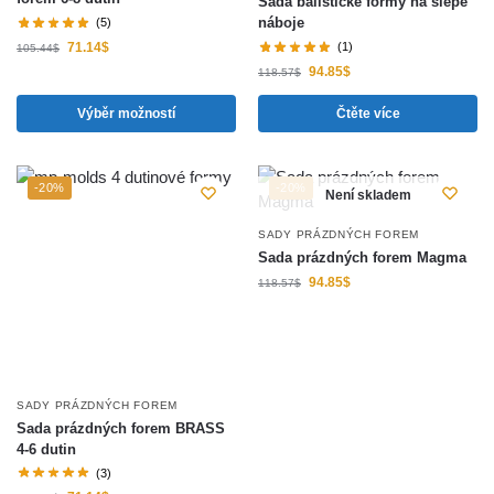
Sada balistické formy na slepé
náboje
(5)
71.14
$
(1)
105.44
$
94.85
$
118.57
$
Výběr možností
Čtěte více
-20%
-20%
Není skladem
SADY PRÁZDNÝCH FOREM
Sada prázdných forem Magma
94.85
$
118.57
$
SADY PRÁZDNÝCH FOREM
Sada prázdných forem BRASS
4-6 dutin
(3)