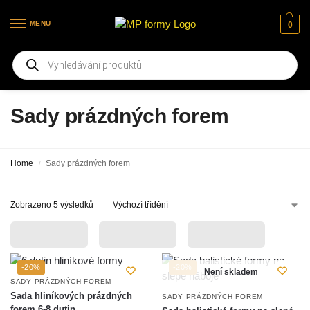
MENU
0
Vítejte na našich nových webových stránkách
Sady prázdných forem
Home
Sady prázdných forem
/
Zobrazeno 5 výsledků
-20%
-20%
Není skladem
SADY PRÁZDNÝCH FOREM
Sada hliníkových prázdných
SADY PRÁZDNÝCH FOREM
forem 6-8 dutin