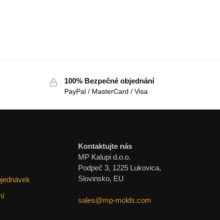
100% Bezpečné objednání
PayPal / MasterCard / Visa
Kontaktujte nás
MP Kalupi d.o.o.
Podpeč 3, 1225 Lukovica,
Slovinsko, EU
bjednávek
ní
sales@mp-molds.com