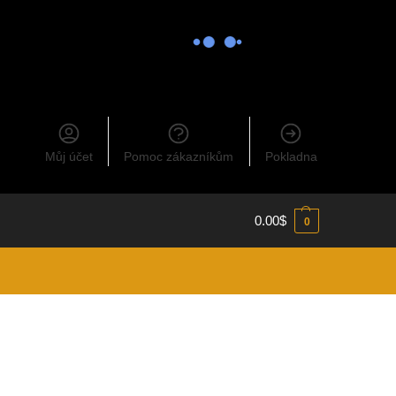
Můj účet
Pomoc zákazníkům
Pokladna
0.00
$
0