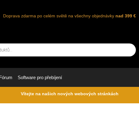
Doprava zdarma po celém světě na všechny objednávky
nad 399 €
Fórum
Software pro přebíjení
Vítejte na našich nových webových stránkách