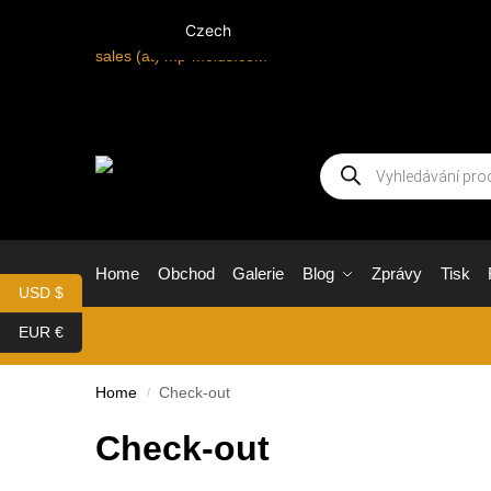
Czech
sales (at) mp-molds.com
Home
Obchod
Galerie
Blog
Zprávy
Tisk
USD $
EUR €
Home
Check-out
/
Check-out