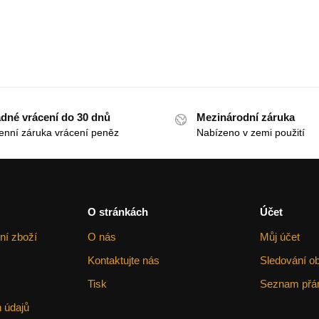
dné vrácení do 30 dnů
Mezinárodní záruka
enní záruka vrácení peněz
Nabízeno v zemi použití
O stránkách
Účet
ní zboží
O nás
Můj účet
Kontaktujte nás
Sledování o
Tisk
Seznam přá
 údajů