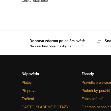
Česká lokalizace
Doprava zdarma po celém světě
Sna
Na všechny objednávky nad 399 €
30d
Nápověda
Zásady
Platby
Pravidla pro vrace
Přeprava
Podmínky použití
Zrušení
Zabezpečení
ČASTO KLADENÉ DOTAZY
Ochrana osobních