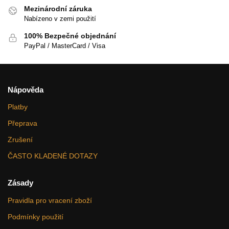
Mezinárodní záruka
Nabízeno v zemi použití
100% Bezpečné objednání
PayPal / MasterCard / Visa
Nápověda
Platby
Přeprava
Zrušení
ČASTO KLADENÉ DOTAZY
Zásady
Pravidla pro vracení zboží
Podmínky použití