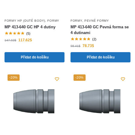
FORMY HP (DUTÉ BODY)
,
FORMY
FORMY
,
PEVNÉ FORMY
MP 413-640 GC HP 4 dutiny
MP 413-640 GC Pevná forma se
4 dutinami
(5)
(2)
117.62
$
147.02
$
78.73
$
98.41
$
Přidat do košíku
Přidat do košíku
-20%
-20%