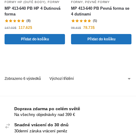
FORMY HP (DUTÉ BODY)
,
FORMY
FORMY
,
PEVNÉ FORMY
MP 413-640 PB HP 4 Dutinová
MP 413-640 PB Pevná forma se
forma
4 dutinami
(8)
(5)
117.62
$
78.73
$
147.02
$
98.41
$
Přidat do košíku
Přidat do košíku
Zobrazeno 6 výsledků
Doprava zdarma po celém světě
Na všechny objednávky nad 399 €
Snadné vrácení do 30 dnů
30denní záruka vrácení peněz