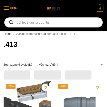
MENU
0
Vítejte na našich nových webových stránkách
Home
Vlastnost produktu: Caliber (jako odlitek)
.413
/
/
.413
Zobrazeno 6 výsledků
-20%
-20%