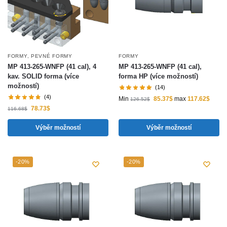
FORMY
,
PEVNÉ FORMY
FORMY
MP 413-265-WNFP (41 cal), 4
MP 413-265-WNFP (41 cal),
kav. SOLID forma (více
forma HP (více možností)
možností)
(14)
(4)
Min
85.37
$
max
117.62
$
126.52
$
78.73
$
116.68
$
Výběr možností
Výběr možností
-20%
-20%